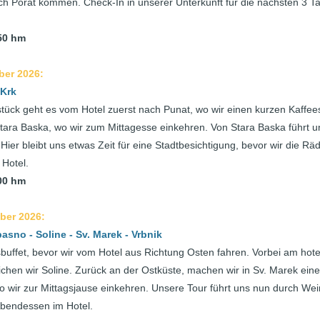
ch Porat kommen. Check-In in unserer Unterkunft für die nächsten 3
250 hm
ber 2026:
 Krk
ück geht es vom Hotel zuerst nach Punat, wo wir einen kurzen Kaffee
tara Baska, wo wir zum Mittagesse einkehren. Von Stara Baska führt u
 Hier bleibt uns etwas Zeit für eine Stadtbesichtigung, bevor wir die Rä
Hotel.
900 hm
ber 2026:
asno - Soline - Sv. Marek - Vrbnik
buffet, bevor wir vom Hotel aus Richtung Osten fahren. Vorbei am hot
chen wir Soline. Zurück an der Ostküste, machen wir in Sv. Marek eine
wo wir zur Mittagsjause einkehren. Unsere Tour führt uns nun durch We
Abendessen im Hotel.