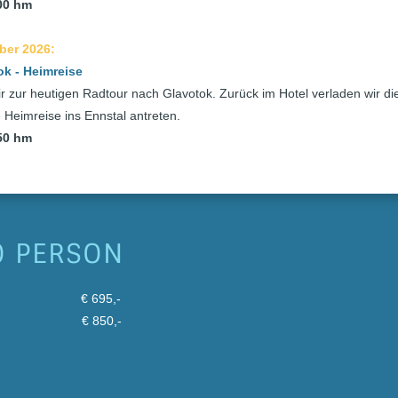
800 hm
ber 2026:
k - Heimreise
r zur heutigen Radtour nach Glavotok. Zurück im Hotel verladen wir d
 Heimreise ins Ennstal antreten.
450 hm
O PERSON
r € 695,-
r € 850,-