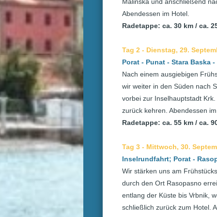
Malinska und anschließend na
Abendessen im Hotel.
Radetappe: ca. 30 km / ca. 
Tag 2 - Dienstag, 29. Septem
Porat - Punat - Stara Baska -
Nach einem ausgiebigen Frühst
wir weiter in den Süden nach S
vorbei zur Inselhauptstadt Krk.
zurück kehren. Abendessen im 
Radetappe: ca. 55 km / ca. 
Tag 3 - Mittwoch, 30. Septem
Inselrundfahrt; Porat - Rasop
Wir stärken uns am Frühstücks
durch den Ort Rasopasno errei
entlang der Küste bis Vrbnik, 
schließlich zurück zum Hotel. 